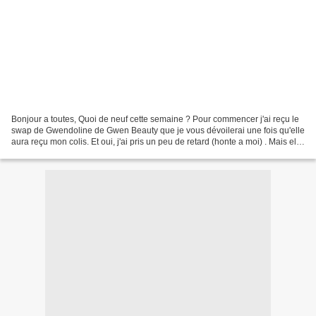
Bonjour a toutes, Quoi de neuf cette semaine ? Pour commencer j'ai reçu le
swap de Gwendoline de Gwen Beauty que je vous dévoilerai une fois qu'elle
aura reçu mon colis. Et oui, j'ai pris un peu de retard (honte a moi) . Mais elle
m'a gatée et je l'en...