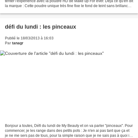
tenter l'expérience avec la poudre HD de Make up For ever. Déja ce qu'en dit
la marque : Cette poudre unique très fine fixe le fond de teint sans brillance
et sublime les reliefs...
défi du lundi : les pinceaux
Publié le 18/03/2013 à 16:03
Par
tanagr
Bonjour a toutes, Défi du lundi de My Beauty et on va parler "pinceaux". Pour
commencer, je les range dans des petits pots : Je n'en ai pas tant que ça et
je ne me sers pas de tous, pour la simple raison que je ne sais pas à quoi ils