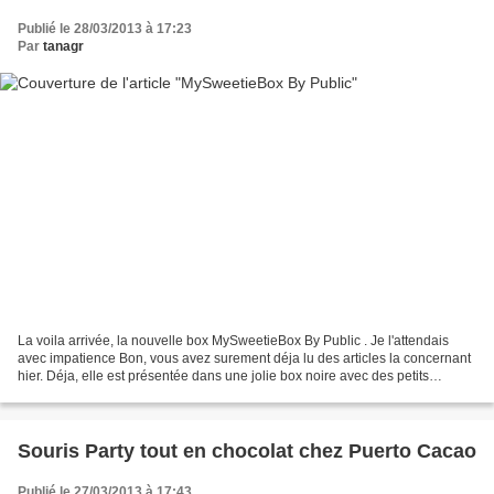
Publié le 28/03/2013 à 17:23
Par
tanagr
La voila arrivée, la nouvelle box MySweetieBox By Public . Je l'attendais
avec impatience Bon, vous avez surement déja lu des articles la concernant
hier. Déja, elle est présentée dans une jolie box noire avec des petits
dessins girly : sac, lunette,...
Souris Party tout en chocolat chez Puerto Cacao
Publié le 27/03/2013 à 17:43