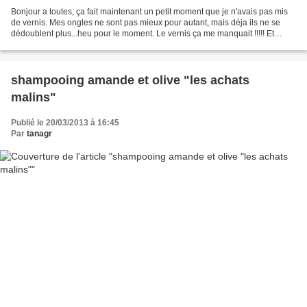
Bonjour a toutes, ça fait maintenant un petit moment que je n'avais pas mis
de vernis. Mes ongles ne sont pas mieux pour autant, mais déja ils ne se
dédoublent plus...heu pour le moment. Le vernis ça me manquait !!!!! Et
samedi dernier, j'ai eu la chance...
shampooing amande et olive "les achats
malins"
Publié le 20/03/2013 à 16:45
Par
tanagr