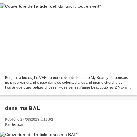
Bonjour a toutes, Le VERT p our ce défi du lundi de My Beauty. Je pensais
ne pas avoir grand chose dans ce coloris. J'ai quand même cherché et
trouvé quelques petites choses : - des vernis, j'aime beaucoup les 2 Nyx qui
m'ont été offert par Made In Brussels...
dans ma BAL
Publié le 24/03/2013 à 16:02
Par
tanagr