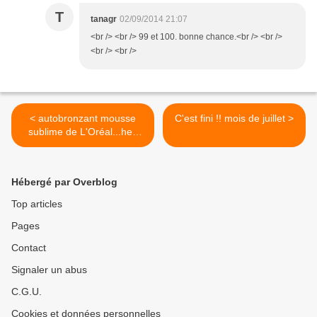
T
tanagr
02/09/2014 21:07
<br /> <br /> 99 et 100. bonne chance.<br /> <br />
<br /> <br />
< autobronzant mousse
C'est fini !! mois de juillet >
sublime de L'Oréal...heu
c'est pas pour moi
Hébergé par Overblog
Top articles
Pages
Contact
Signaler un abus
C.G.U.
Cookies et données personnelles