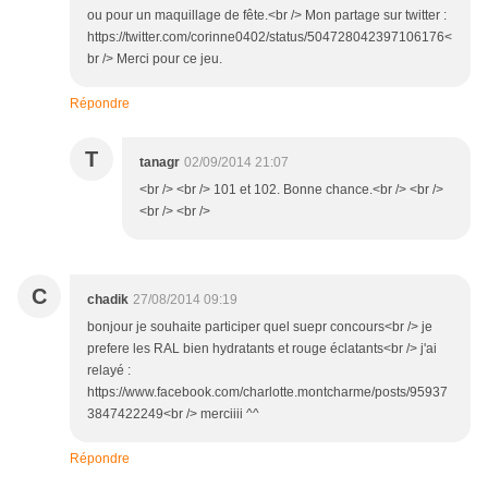
ou pour un maquillage de fête.<br /> Mon partage sur twitter :
https://twitter.com/corinne0402/status/504728042397106176<
br /> Merci pour ce jeu.
Répondre
T
tanagr
02/09/2014 21:07
<br /> <br /> 101 et 102. Bonne chance.<br /> <br />
<br /> <br />
C
chadik
27/08/2014 09:19
bonjour je souhaite participer quel suepr concours<br /> je
prefere les RAL bien hydratants et rouge éclatants<br /> j'ai
relayé :
https://www.facebook.com/charlotte.montcharme/posts/95937
3847422249<br /> merciiii ^^
Répondre