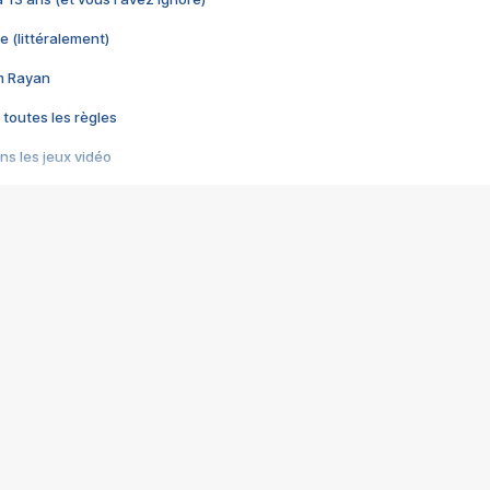
e (littéralement)
im Rayan
 toutes les règles
s les jeux vidéo
us choquant de Rockstar ? - Le scandale BULLY
e plus moche de Steam
du RÊVE tourne au CAUCHEMAR
pendant 8 heures
it… à tort
umiliés par un jeu vidéo
ire - Final Fantasy 8
ti un empire - Age of Empires