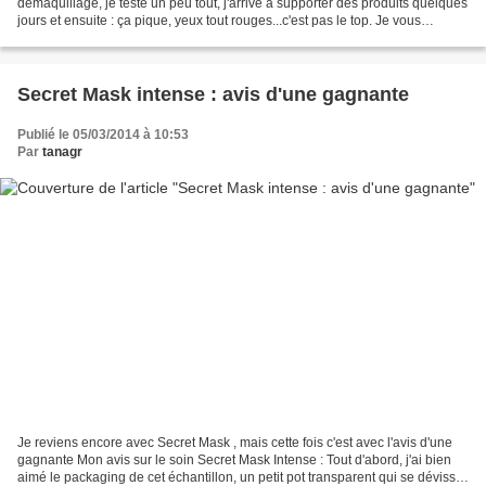
démaquillage, je teste un peu tout, j'arrive à supporter des produits quelques
jours et ensuite : ça pique, yeux tout rouges...c'est pas le top. Je vous
présente mon démaquillant du...
Secret Mask intense : avis d'une gagnante
Publié le 05/03/2014 à 10:53
Par
tanagr
Je reviens encore avec Secret Mask , mais cette fois c'est avec l'avis d'une
gagnante Mon avis sur le soin Secret Mask Intense : Tout d'abord, j'ai bien
aimé le packaging de cet échantillon, un petit pot transparent qui se dévisse,