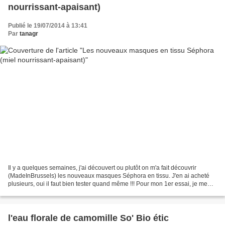
nourrissant-apaisant)
Publié le 19/07/2014 à 13:41
Par
tanagr
Il y a quelques semaines, j'ai découvert ou plutôt on m'a fait découvrir
(MadeInBrussels) les nouveaux masques Séphora en tissu. J'en ai acheté
plusieurs, oui il faut bien tester quand même !!! Pour mon 1er essai, je me
suis lancée avec le masque au miel...
l'eau florale de camomille So' Bio étic