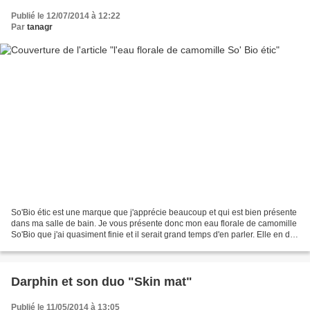
Publié le 12/07/2014 à 12:22
Par
tanagr
So'Bio étic est une marque que j'apprécie beaucoup et qui est bien présente
dans ma salle de bain. Je vous présente donc mon eau florale de camomille
So'Bio que j'ai quasiment finie et il serait grand temps d'en parler. Elle en dit
quoi la marque : Cette...
Darphin et son duo "Skin mat"
Publié le 11/05/2014 à 13:05