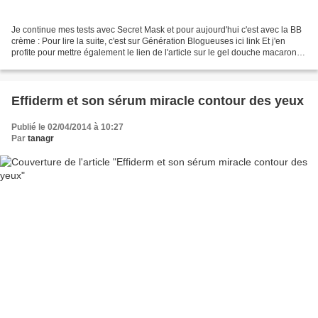
Je continue mes tests avec Secret Mask et pour aujourd'hui c'est avec la BB
crème : Pour lire la suite, c'est sur Génération Blogueuses ici link Et j'en
profite pour mettre également le lien de l'article sur le gel douche macaron
cerise griotte, j'avais...
Effiderm et son sérum miracle contour des yeux
Publié le 02/04/2014 à 10:27
Par
tanagr